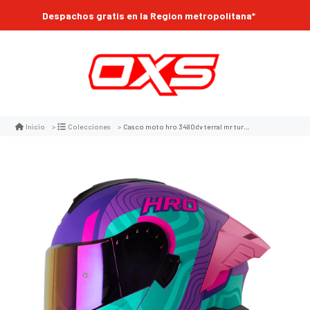
Despachos gratis en la Region metropolitana*
Casco moto hro 3480dv terral mr turq abatible con sun visor dot
Inicio
Colecciones