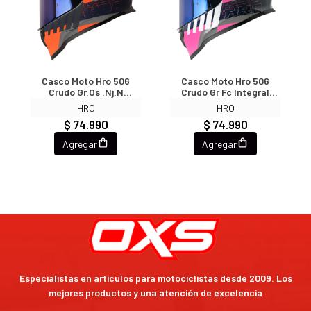
Casco Moto Hro 506
Casco Moto Hro 506
Crudo Gr.os .nj.n
Crudo Gr Fc Integral
Integral Norma DOT
Norma DOT
HRO
HRO
$ 74.990
$ 74.990
Agregar
Agregar
Especialistas en artículos para motociclistas desde 2009. Los
mejores productos y una atención de excelencia