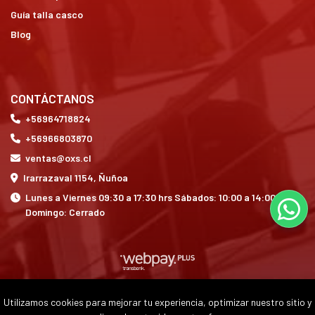
Guía talla casco
Blog
CONTÁCTANOS
+56964718824
+56966803870
ventas@oxs.cl
Irarrazaval 1154, Ñuñoa
Lunes a Viernes 09:30 a 17:30 hrs Sábados: 10:00 a 14:00 hrs
Domingo: Cerrado
Utilizamos cookies para mejorar tu experiencia, optimizar nuestro sitio y
OXS © 2026