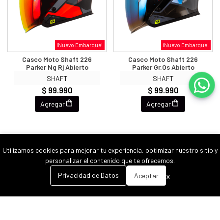
¡Nuevo Embarque!
¡Nuevo Embarque!
Casco Moto Shaft 226
Casco Moto Shaft 226
Parker Ng Rj Abierto
Parker Gr.os Abierto
SHAFT
SHAFT
$ 99.990
$ 99.990
Agregar
Agregar
Utilizamos cookies para mejorar tu experiencia, optimizar nuestro sitio y
personalizar el contenido que te ofrecemos.
0
x
Privacidad de Datos
Aceptar
Inicio
Carrito
Buscar
Menú