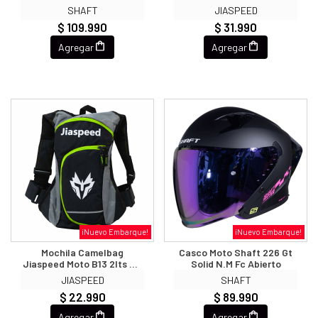
Integral
SHAFT
JIASPEED
$ 109.990
$ 31.990
Agregar
Agregar
¡Nuevo Embarque!
¡Nuevo Embarque!
Mochila Camelbag
Casco Moto Shaft 226 Gt
Jiaspeed Moto B13 2lts Ng
Solid N.m Fc Abierto
Am
JIASPEED
SHAFT
$ 22.990
$ 89.990
Agregar
Agregar