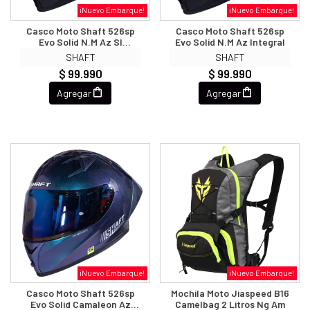
¡Nuevo Embarque!
¡Nuevo Embarque!
Casco Moto Shaft 526sp
Casco Moto Shaft 526sp
Evo Solid N.m Az Sl
Evo Solid N.m Az Integral
Integral
SHAFT
SHAFT
$ 99.990
$ 99.990
Agregar
Agregar
¡Nuevo Embarque!
¡Nuevo Embarque!
Casco Moto Shaft 526sp
Mochila Moto Jiaspeed B16
Evo Solid Camaleon Az
Camelbag 2 Litros Ng Am