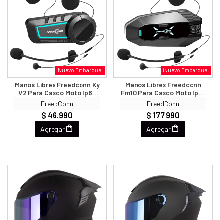
¡Nuevo Embarque!
¡Nuevo Embarque!
Manos Libres Freedconn Ky
Manos Libres Freedconn
V2 Para Casco Moto Ip65
Fm10 Para Casco Moto Ip67
Intercomunicador
Intercomunicador Mesh
FreedConn
FreedConn
$ 46.990
$ 177.990
Agregar
Agregar