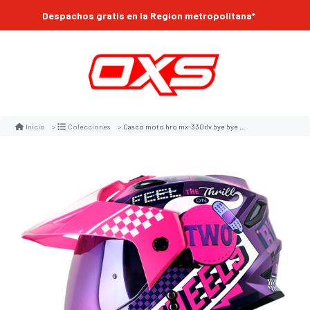
Despachos gratis en la Region metropolitana*
Casco moto hro mx-330dv bye bye mr fc multipropósito
Inicio
Colecciones