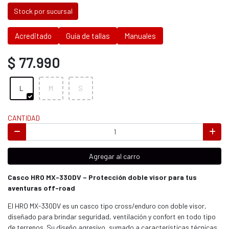
Stock por sucursal
Acreditado
Guía de tallas
Manuales
$ 77.990
L
M
S
CANTIDAD
Agregar al carro
Casco HRO MX-330DV – Protección doble visor para tus
aventuras off-road
El HRO MX-330DV es un casco tipo cross/enduro con doble visor,
diseñado para brindar seguridad, ventilación y confort en todo tipo
de terrenos. Su diseño agresivo, sumado a características técnicas