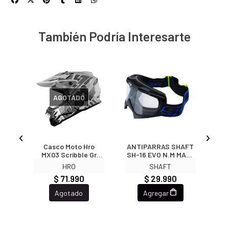
También Podría Interesarte
AGOTADO
ft
Casco Moto Hro
ANTIPARRAS SHAFT
C
rbon
MX03 Scribble Gr
SH-16 EVO N.M MATE
Pro
ción
Enduro Motocross
AZ TR Motocross
888
HRO
SHAFT
)
Offroad
Enduro
$ 71.990
$ 29.990
Agotado
Agregar