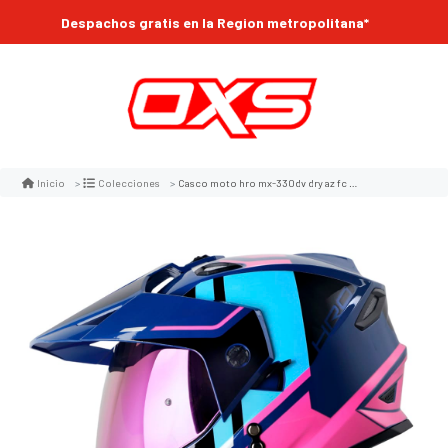
Despachos gratis en la Region metropolitana*
Casco moto hro mx-330dv dry az fc multipropósito
Inicio
Colecciones