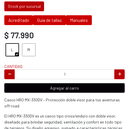
Stock por sucursal
Acreditado
Guía de tallas
Manuales
$ 77.990
L
M
CANTIDAD
Agregar al carro
Casco HRO MX-330DV – Protección doble visor para tus aventuras
off-road
El HRO MX-330DV es un casco tipo cross/enduro con doble visor,
diseñado para brindar seguridad, ventilación y confort en todo tipo
de terrenos. Su diseño agresivo, sumado a características técnicas