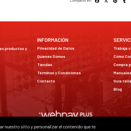
Compartir en:
INFORMACIÓN
SERVIC
Privacidad de Datos
Trabaja 
res productos y
Quienes Somos
Cómo Co
Tiendas
Compra p
Términos y Condiciones
Manuales
Contacto
Guía tall
Blog
r nuestro sitio y personalizar el contenido que te