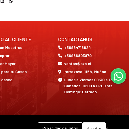
IO AL CLIENTE
CONTÁCTANOS
con Nosotros
+56964718824
mprar
+56966803870
or Mayor
ventas@oxs.cl
 para tu Casco
Irarrazaval 1154, Ñuñoa
a casco
Lunes a Viernes 09:30 a 17:30 hrs
Sábados: 10:00 a 14:00 hrs
Domingo: Cerrado
x
Privacidad de Datos
Aceptar