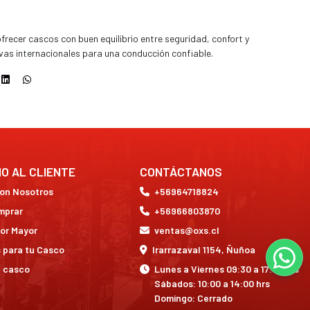
recer cascos con buen equilibrio entre seguridad, confort y
vas internacionales para una conducción confiable.
IO AL CLIENTE
CONTÁCTANOS
con Nosotros
+56964718824
mprar
+56966803870
or Mayor
ventas@oxs.cl
 para tu Casco
Irarrazaval 1154, Ñuñoa
a casco
Lunes a Viernes 09:30 a 17:30 hrs
Sábados: 10:00 a 14:00 hrs
Domingo: Cerrado