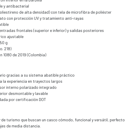
e y antibacterial
oliestireno de alta densidad) con tela de microfibra de poliéster
nato con protección UV y tratamiento anti-rayas
tible
ntradas frontales (superior e inferior) y salidas posteriores
ico ajustable
50 g
o. 218)
n 1080 de 2019 (Colombia)
rio gracias a su sistema abatible práctico
a la experiencia en trayectos largos
isor interno polarizado integrado
erior desmontable y lavable
dada por certificación DOT
 de turismo que buscan un casco cómodo, funcional y versátil, perfecto
jes de media distancia.