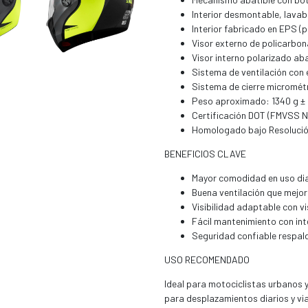
Interior desmontable, lavabl
Interior fabricado en EPS (p
Visor externo de policarbo
Visor interno polarizado aba
Sistema de ventilación con e
Sistema de cierre micrométr
Peso aproximado: 1340 g ± 
Certificación DOT (FMVSS N
Homologado bajo Resolució
BENEFICIOS CLAVE
Mayor comodidad en uso dia
Buena ventilación que mejor
Visibilidad adaptable con v
Fácil mantenimiento con int
Seguridad confiable respal
USO RECOMENDADO
Ideal para motociclistas urbanos y
para desplazamientos diarios y via