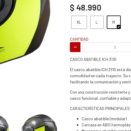
s / enduro
$ 48.990
XL
L
M
CANTIDAD
s / enduro / ATV
CASCO ABATIBLE ICH 3110
El casco abatible ICH 3110 está d
comodidad en cada trayecto. Su si
facilitando la comunicación y venti
Con una construcción resistente y 
casco funcional, confiable y adap
CARACTERÍSTICAS PRINCIPALES
Casco abatible (modular)
Carcaza en ABS (termoplásti
Mecanismo abatible con botón