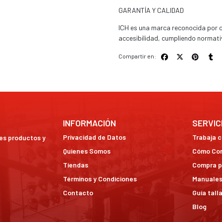
GARANTÍA Y CALIDAD
ICH es una marca reconocida por of
accesibilidad, cumpliendo normati
Compartir en:
INFORMACIÓN
SERVIC
Privacidad de Datos
Trabaja 
res productos y
Quienes Somos
Cómo Co
Tiendas
Compra p
Términos y Condiciones
Manuales
Contacto
Guía tall
Blog