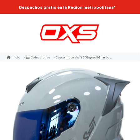
Despachos gratis en la Region metropolitana*
Casco moto shaft 502sp solid nardo gray integral normal dot acreditado
Inicio
Colecciones