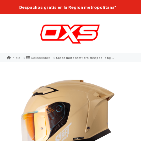
Despachos gratis en la Region metropolitana*
Casco moto shaft pro 606sp solid bg integral con sun visor (v/sv)
Inicio
Colecciones