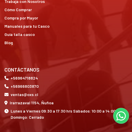
Trabaja con Nosotros
Cómo Comprar
Compra por Mayor
Manuales para tu Casco
Guía talla casco
Blog
CONTÁCTANOS
+56964718824
+56966803870
ventas@oxs.cl
Irarrazaval 1154, Ñuñoa
Lunes a Viernes 09:30 a 17:30 hrs Sábados: 10:00 a 14:00 hrs
Domingo: Cerrado