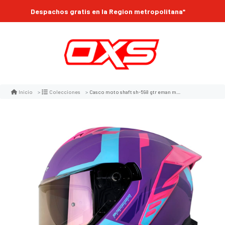
Despachos gratis en la Region metropolitana*
Casco moto shaft sh-598 gtr eman mr integral sun visor (v/sv/sp)
Inicio
Colecciones