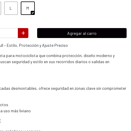
L
M
Agregar al carro
 – Estilo, Protección y Ajuste Preciso
eta para motociclista que combina protección, diseño moderno y
uscan seguridad y estilo en sus recorridos diarios o salidas en
icadas desmontables, ofrece seguridad en zonas clave sin comprometer
actos
ra uso más liviano
E