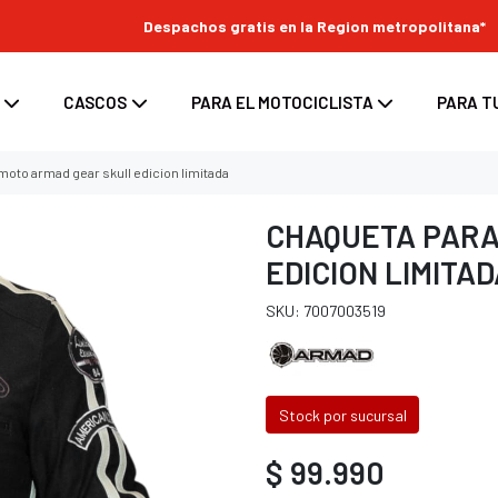
Despachos gratis en la Region metropolitana*
CASCOS
PARA EL MOTOCICLISTA
PARA T
moto armad gear skull edicion limitada
CHAQUETA PARA
EDICION LIMITA
s
enduro
ara moto
Top Case para moto
SKU: 7007003519
ara casco
/ enduro
d para moto
Maletas laterales para moto
tes
 / enduro
Bolsos y Alforjas para moto
 casco
 enduro
Stock por sucursal
nduro
$ 99.990
oss / enduro