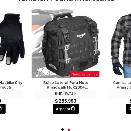
¡Nuevo Embarque!
Madbike City
Bolso Lateral Para Moto
Camisa L
 Touch
Rhinowalk MJX2004
Armad G
Expandibles De 35 A 45 Litros
Pr
E
RHINOWALK
Impermeable
0
$ 295.990
Agregar