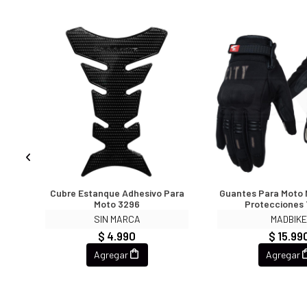
ear
Cubre Estanque Adhesivo Para
Guantes Para Moto 
ch
Moto 3296
Protecciones
SIN MARCA
MADBIK
$ 4.990
$ 15.99
Agregar
Agregar