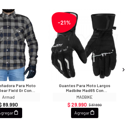
-21%
eñadora Para Moto
Guantes Para Moto Largos
Ca
ear Field Gr Con
Madbike Mad65 Con
otecciones
Protecciones Touch Invierno
Armad
MADBIKE
Negro Blanco
$ 89.990
$ 29.990
$ 37.990
Agregar
Agregar