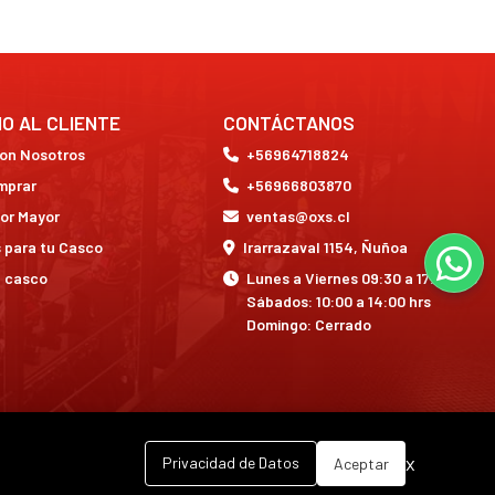
IO AL CLIENTE
CONTÁCTANOS
con Nosotros
+56964718824
mprar
+56966803870
or Mayor
ventas@oxs.cl
 para tu Casco
Irarrazaval 1154, Ñuñoa
a casco
Lunes a Viernes 09:30 a 17:30 hrs
Sábados: 10:00 a 14:00 hrs
Domingo: Cerrado
x
Privacidad de Datos
Aceptar