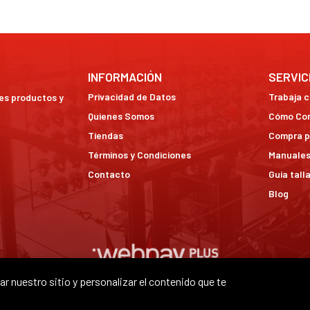
INFORMACIÓN
SERVIC
Privacidad de Datos
Trabaja 
res productos y
Quienes Somos
Cómo Co
Tiendas
Compra p
Términos y Condiciones
Manuales
Contacto
Guía tall
Blog
r nuestro sitio y personalizar el contenido que te