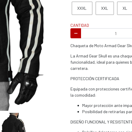
s / enduro
XXXL
XXL
XL
CANTIDAD
Chaqueta de Moto Armad Gear Skull
s / enduro / ATV
La Armad Gear Skull es una chaqu
funcionalidad, ideal para quienes b
carretera.
PROTECCIÓN CERTIFICADA
Equipada con protecciones certif
la comodidad:
Mayor protección ante imp
Posibilidad de retirarlas pa
DISEÑO FUNCIONAL Y RESISTENT