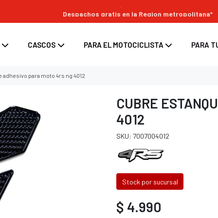
Despachos gratis en la Region metropolitana*
CASCOS
PARA EL MOTOCICLISTA
PARA T
 adhesivo para moto 4rs ng 4012
CUBRE ESTANQU
4012
s
enduro
ara moto
Top Case para moto
SKU: 7007004012
ara casco
/ enduro
d para moto
Maletas laterales para moto
tes
 / enduro
Bolsos y Alforjas para moto
 casco
 enduro
Stock por sucursal
nduro
$ 4.990
oss / enduro