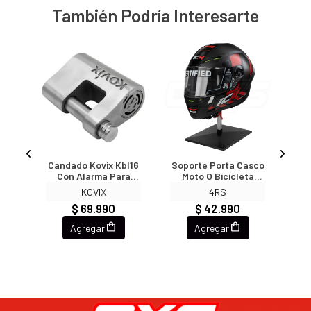
También Podría Interesarte
os
Candado Kovix Kbl16
Soporte Porta Casco
shay
Con Alarma Para
Moto O Bicicleta
Ad
s CE
Cadenas Y Portones
Premium Mesa
KOVIX
4RS
Acero
$ 69.990
$ 42.990
Agregar
Agregar