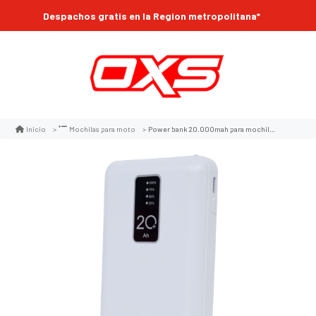
Despachos gratis en la Region metropolitana*
Power bank 20.000mah para mochilas y con pantalla bolsos knight led
Inicio
Mochilas para moto