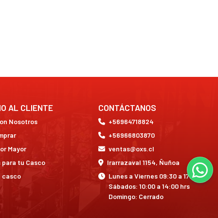
IO AL CLIENTE
CONTÁCTANOS
con Nosotros
+56964718824
mprar
+56966803870
or Mayor
ventas@oxs.cl
 para tu Casco
Irarrazaval 1154, Ñuñoa
a casco
Lunes a Viernes 09:30 a 17:30 hrs
Sábados: 10:00 a 14:00 hrs
Domingo: Cerrado