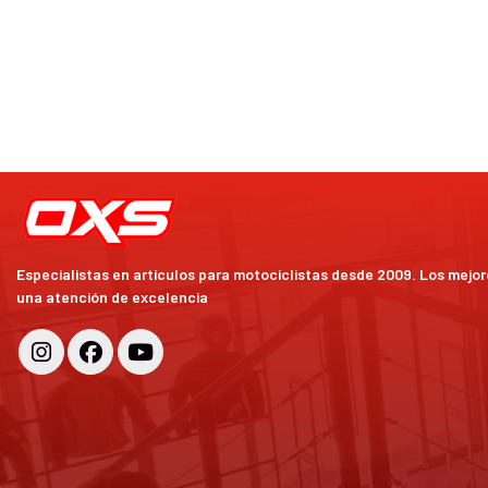
Ropa casual para motociclista
Espejos para moto
Accesorios motocros
Puños para moto
Rampas para moto
Sliders y protectores para moto
Otros repuestos para moto
Especialistas en artículos para motociclistas desde 2009. Los mejo
una atención de excelencia