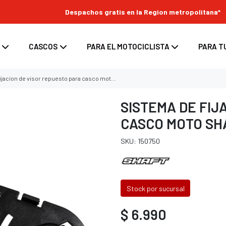
Despachos gratis en la Region metropolitana*
CASCOS
PARA EL MOTOCICLISTA
PARA T
cion de visor repuesto para casco moto shaft 502 sp
SISTEMA DE FIJ
CASCO MOTO SHA
s
enduro
ara moto
Top Case para moto
SKU: 150750
ara casco
/ enduro
d para moto
Maletas laterales para moto
tes
 / enduro
Bolsos y Alforjas para moto
 casco
 enduro
Stock por sucursal
nduro
$ 6.990
oss / enduro