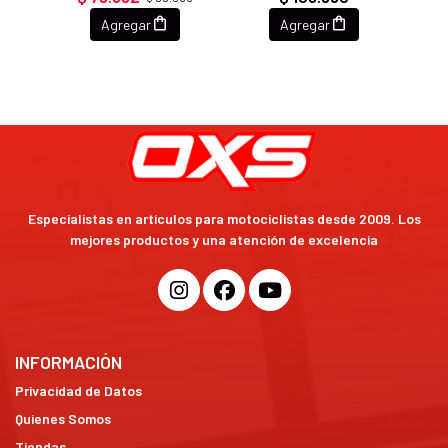
Agregar
Agregar
Especialistas en artículos para motociclistas desde 2009. Los
mejores productos y una atención de excelencia
INFORMACIÓN
Privacidad de Datos
Quienes Somos
Tiendas