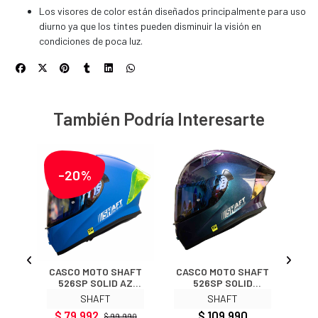
Los visores de color están diseñados principalmente para uso
diurno ya que los tintes pueden disminuir la visión en
condiciones de poca luz.
También Podría Interesarte
-20%
ro
CASCO MOTO SHAFT
CASCO MOTO SHAFT
CA
ezas
526SP SOLID AZ
526SP SOLID
52
MATE INTEGRAL
CAMALEON
SHAFT
SHAFT
INTEGRAL
$ 79.992
$ 109.990
$ 99.990