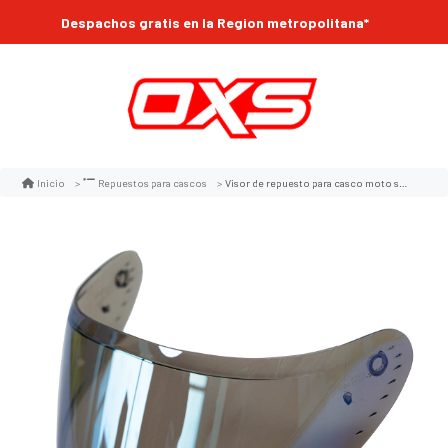
Despachos gratis en la Region metropolitana*
Visor de repuesto para casco moto shaft 526sp light iridium azul
Inicio
Repuestos para cascos