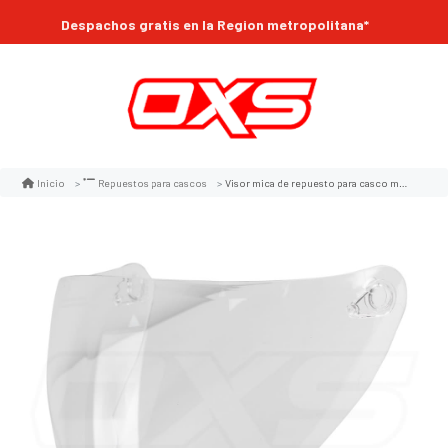
Compra online 24/7
Despachos gratis en la Region metropolitana*
Visor mica de repuesto para casco moto ich 101 tech t10 transparente
Inicio
Repuestos para cascos