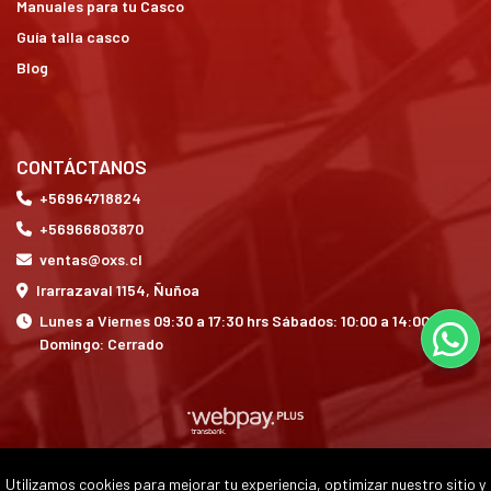
Manuales para tu Casco
Guía talla casco
Blog
CONTÁCTANOS
+56964718824
+56966803870
ventas@oxs.cl
Irarrazaval 1154, Ñuñoa
Lunes a Viernes 09:30 a 17:30 hrs Sábados: 10:00 a 14:00 hrs
Domingo: Cerrado
Utilizamos cookies para mejorar tu experiencia, optimizar nuestro sitio y