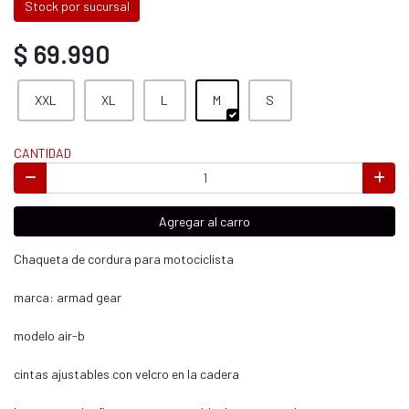
Stock por sucursal
$ 69.990
XXL
XL
L
M
S
CANTIDAD
Agregar al carro
Chaqueta de cordura para motociclista
marca: armad gear
modelo air-b
cintas ajustables con velcro en la cadera