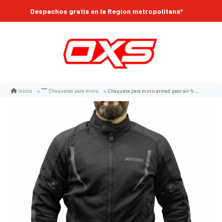
Despachos gratis en la Region metropolitana*
Chaqueta para moto armad gear air-b maxdura verano
Inicio
Chaquetas para moto