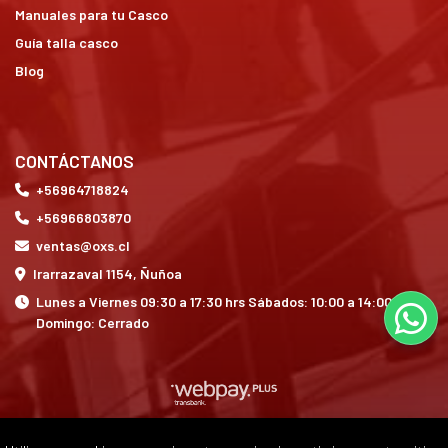
Manuales para tu Casco
Guía talla casco
Blog
CONTÁCTANOS
+56964718824
+56966803870
ventas@oxs.cl
Irarrazaval 1154, Ñuñoa
Lunes a Viernes 09:30 a 17:30 hrs Sábados: 10:00 a 14:00 hrs
Domingo: Cerrado