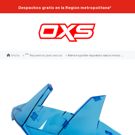
Compra online 24/7
Despachos gratis en la Region metropolitana*
Aleron spoiler repuesto casco moto shaft 560 az
Inicio
Repuestos para cascos