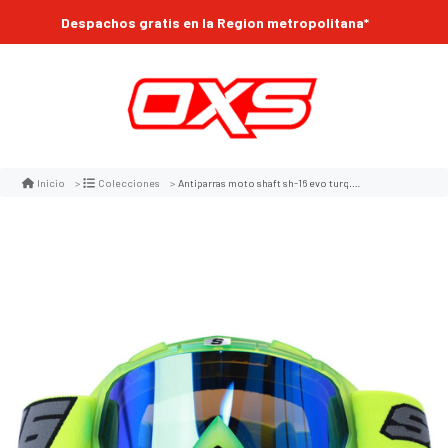
Despachos gratis en la Region metropolitana*
Antiparras moto shaft sh-16 evo turq.m ir.az motocross enduro
Inicio
Colecciones