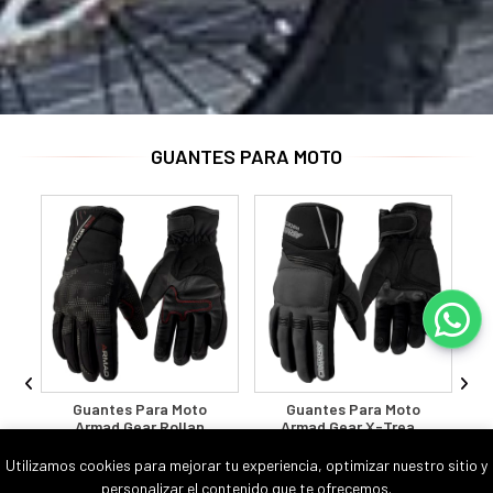
GUANTES PARA MOTO
Guantes Para Moto
Guantes Moto Shot
Armad Gear Venti
Race Kid Evo Red
Touch Protecciones
Motocross Enduro Niño
Armad
SHOT
Utilizamos cookies para mejorar tu experiencia, optimizar nuestro sitio y
$ 31.990
$ 32.990
personalizar el contenido que te ofrecemos.