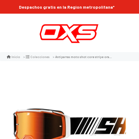
Despachos gratis en la Region metropolitana*
Antiparras moto shot core stripe orange glossy motocross enduro
Inicio
Colecciones