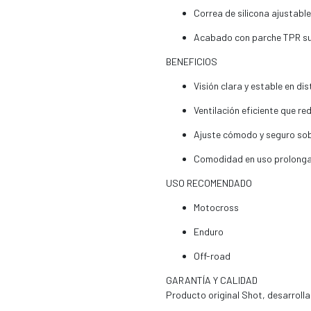
Correa de silicona ajustabl
Acabado con parche TPR s
BENEFICIOS
Visión clara y estable en di
Ventilación eficiente que r
Ajuste cómodo y seguro sob
Comodidad en uso prolong
USO RECOMENDADO
Motocross
Enduro
Off-road
GARANTÍA Y CALIDAD
Producto original Shot, desarroll