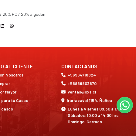
 / 20% PC / 20% algodón
IO AL CLIENTE
CONTÁCTANOS
con Nosotros
+56964718824
mprar
+56966803870
or Mayor
ventas@oxs.cl
 para tu Casco
Irarrazaval 1154, Ñuñoa
a casco
Lunes a Viernes 09:30 a 17:30 hrs
Sábados: 10:00 a 14:00 hrs
Domingo: Cerrado