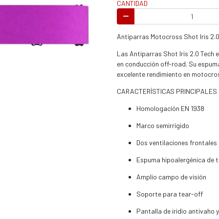
CANTIDAD
s / enduro
Antiparras Motocross Shot Iris 2.
Las Antiparras Shot Iris 2.0 Tech 
en conducción off-road. Su espuma 
excelente rendimiento en motocros
s / enduro / ATV
CARACTERÍSTICAS PRINCIPALES
Homologación EN 1938
Marco semirrígido
Dos ventilaciones frontales 
Espuma hipoalergénica de tr
Amplio campo de visión
Soporte para tear-off
Pantalla de iridio antivaho 