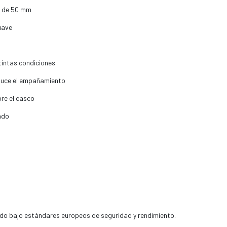
e de 50 mm
uave
stintas condiciones
educe el empañamiento
re el casco
ado
ado bajo estándares europeos de seguridad y rendimiento.