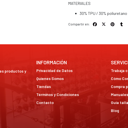
MATERIALES
30% TPU / 30% poliuretano
Compartir en:
INFORMACIÓN
SERVIC
Privacidad de Datos
Trabaja 
res productos y
Quienes Somos
Cómo Co
Tiendas
Compra p
Términos y Condiciones
Manuales
Contacto
Guía tall
Blog