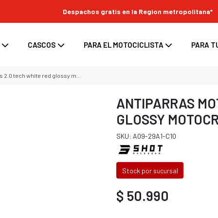
Despachos gratis en la Region metropolitana*
CASCOS
PARA EL MOTOCICLISTA
PARA T
tech white red glossy motocross enduro
ANTIPARRAS MOT
GLOSSY MOTOC
s
enduro
ara moto
Top Case para moto
SKU: A09-29A1-C10
ara casco
/ enduro
d para moto
Maletas laterales para moto
tes
 / enduro
Bolsos y Alforjas para moto
Stock por sucursal
 casco
 enduro
$ 50.990
nduro
oss / enduro