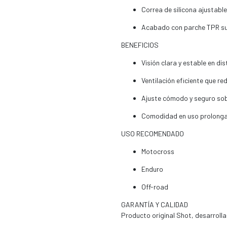
Correa de silicona ajustabl
Acabado con parche TPR s
BENEFICIOS
Visión clara y estable en di
Ventilación eficiente que r
Ajuste cómodo y seguro sob
Comodidad en uso prolong
USO RECOMENDADO
Motocross
Enduro
Off-road
GARANTÍA Y CALIDAD
Producto original Shot, desarroll