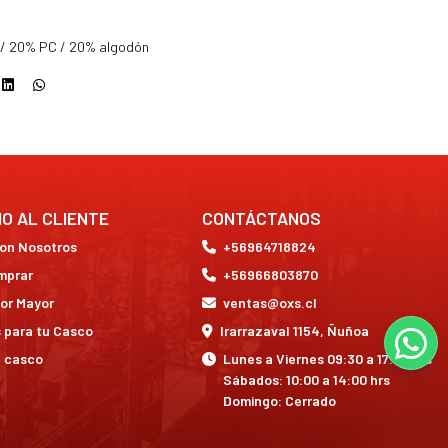
 / 20% PC / 20% algodón
IO AL CLIENTE
CONTÁCTANOS
con Nosotros
+56964718824
mprar
+56966803870
or Mayor
ventas@oxs.cl
 para tu Casco
Irarrazaval 1154, Ñuñoa
a casco
Lunes a Viernes 09:30 a 17:30 hrs
Sábados: 10:00 a 14:00 hrs
Domingo: Cerrado