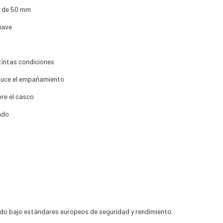
e de 50 mm
uave
stintas condiciones
educe el empañamiento
re el casco
ado
ado bajo estándares europeos de seguridad y rendimiento.