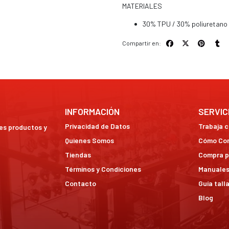
MATERIALES
30% TPU / 30% poliuretano
Compartir en:
INFORMACIÓN
SERVIC
Privacidad de Datos
Trabaja 
res productos y
Quienes Somos
Cómo Co
Tiendas
Compra p
Términos y Condiciones
Manuales
Contacto
Guía tall
Blog