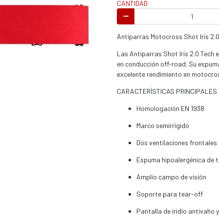
CANTIDAD
s / enduro
Antiparras Motocross Shot Iris 2.
Las Antiparras Shot Iris 2.0 Tech 
en conducción off-road. Su espuma 
excelente rendimiento en motocros
s / enduro / ATV
CARACTERÍSTICAS PRINCIPALES
Homologación EN 1938
Marco semirrígido
Dos ventilaciones frontales 
Espuma hipoalergénica de tr
Amplio campo de visión
Soporte para tear-off
Pantalla de iridio antivaho 