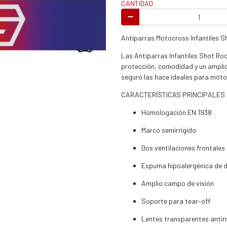
CANTIDAD
s / enduro
Antiparras Motocross Infantiles S
Las Antiparras Infantiles Shot Ro
protección, comodidad y un amplio 
seguro las hace ideales para motoc
s / enduro / ATV
CARACTERÍSTICAS PRINCIPALES
Homologación EN 1938
Marco semirrígido
Dos ventilaciones frontales 
Espuma hipoalergénica de d
Amplio campo de visión
Soporte para tear-off
Lentes transparentes antir