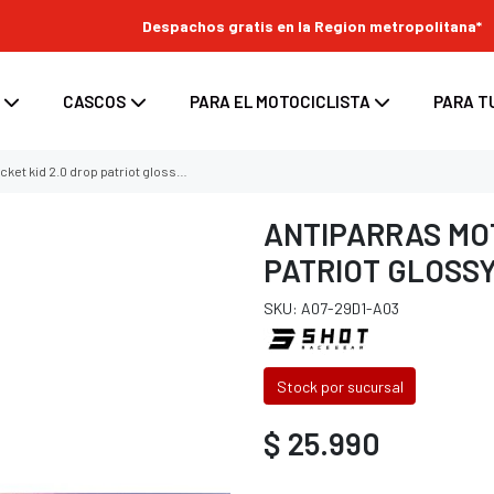
Despachos gratis en la Region metropolitana*
CASCOS
PARA EL MOTOCICLISTA
PARA T
0 drop patriot glossy motocross enduro niño
ANTIPARRAS MOT
PATRIOT GLOSS
s
enduro
ara moto
Top Case para moto
SKU: A07-29D1-A03
ara casco
/ enduro
d para moto
Maletas laterales para moto
tes
 / enduro
Bolsos y Alforjas para moto
Stock por sucursal
 casco
 enduro
$ 25.990
nduro
oss / enduro