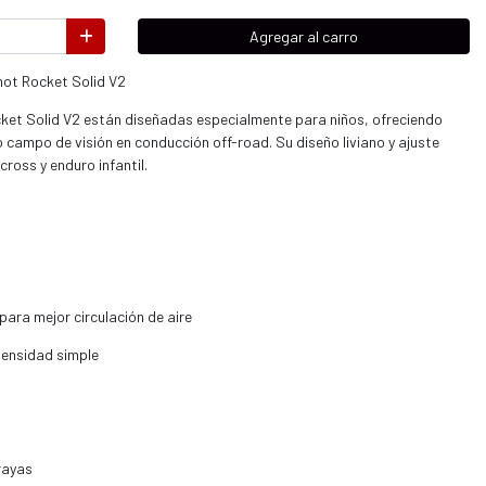
Agregar al carro
hot Rocket Solid V2
cket Solid V2 están diseñadas especialmente para niños, ofreciendo
campo de visión en conducción off-road. Su diseño liviano y ajuste
ross y enduro infantil.
para mejor circulación de aire
ensidad simple
rayas