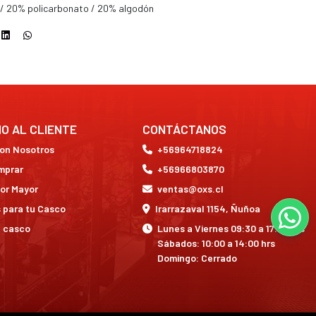
 / 20% policarbonato / 20% algodón
IO AL CLIENTE
CONTÁCTANOS
con Nosotros
+56964718824
mprar
+56966803870
or Mayor
ventas@oxs.cl
 para tu Casco
Irarrazaval 1154, Ñuñoa
a casco
Lunes a Viernes 09:30 a 17:30 hrs
Sábados: 10:00 a 14:00 hrs
Domingo: Cerrado