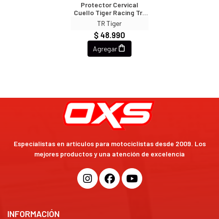
Protector Cervical
Cuello Tiger Racing Tr-
H3 Naranjo Motocross
TR Tiger
Enduro
$ 48.990
Agregar
Especialistas en artículos para motociclistas desde 2009. Los
mejores productos y una atención de excelencia
INFORMACIÓN