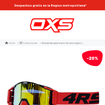
Despachos gratis en la Region metropolitana*
Antiparras para moto 4rs evo negro rojo motocross enduro mtb
Inicio
Colecciones
-20%