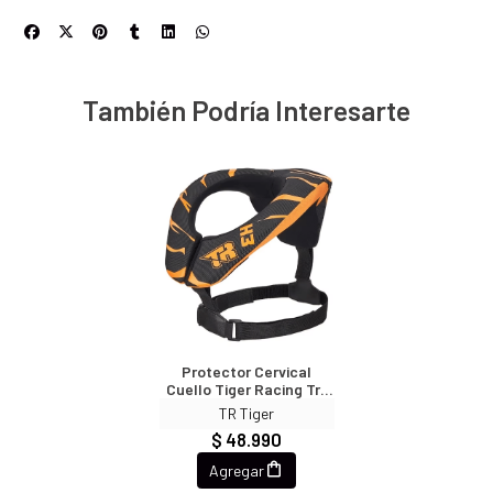
También Podría Interesarte
Protector Cervical
Cuello Tiger Racing Tr-
H3 Naranjo Motocross
TR Tiger
Enduro
$ 48.990
Agregar