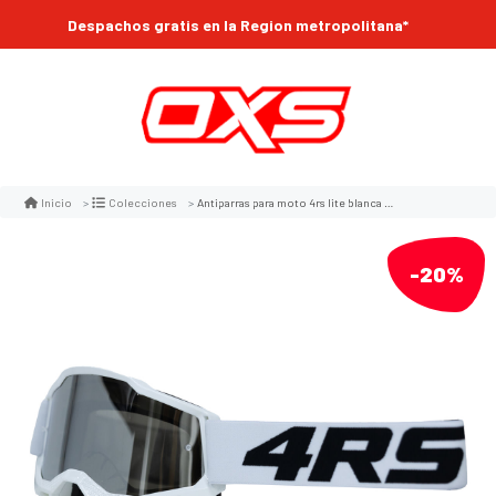
Despachos gratis en la Region metropolitana*
Antiparras para moto 4rs lite blanca motocross enduro mtb
Inicio
Colecciones
-20%