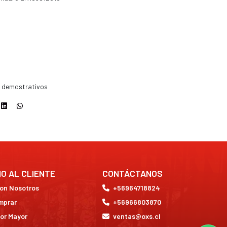
es demostrativos
IO AL CLIENTE
CONTÁCTANOS
con Nosotros
+56964718824
mprar
+56966803870
or Mayor
ventas@oxs.cl