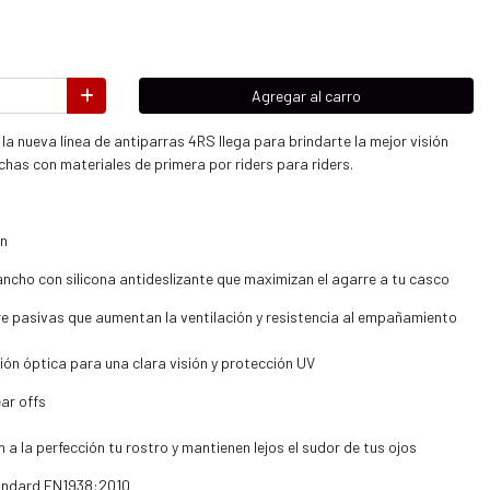
Agregar al carro
la nueva línea de antiparras 4RS llega para brindarte la mejor visión
has con materiales de primera por riders para riders.
ón
cho con silicona antideslizante que maximizan el agarre a tu casco
re pasivas que aumentan la ventilación y resistencia al empañamiento
ón óptica para una clara visión y protección UV
ar offs
a la perfección tu rostro y mantienen lejos el sudor de tus ojos
tandard EN1938:2010