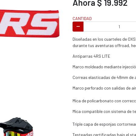
Ahora $ 19.992
s / enduro
CANTIDAD
Diseñadas en los cuarteles de OXS 
durante tus aventuras offroad, hec
s / enduro / ATV
Antiparras 4RS LITE
Marco moldeado mediante injecci
Correas elasticadas de 48mm de an
Marco perforado con salidas de ai
Mica de policarbonato con correcci
Mica compatible con sistema de te
Triple capa de esponjas cortornean 
Testeadas certificadas bajo el s