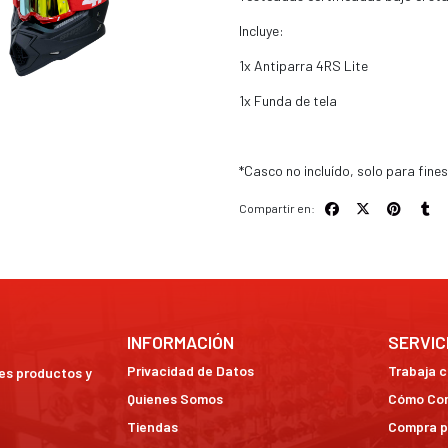
Incluye:
1x Antiparra 4RS Lite
1x Funda de tela
*Casco no incluído, solo para fin
Compartir en:
INFORMACIÓN
SERVIC
Privacidad de Datos
Trabaja 
res productos y
Quienes Somos
Cómo Co
Tiendas
Compra p