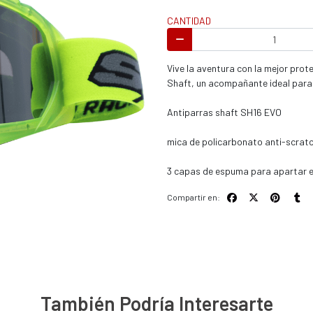
s / enduro
CANTIDAD
Vive la aventura con la mejor prot
Shaft, un acompañante ideal para 
Antiparras shaft SH16 EVO
s / enduro / ATV
mica de policarbonato anti-scrat
3 capas de espuma para apartar el
Compartir en:
También Podría Interesarte