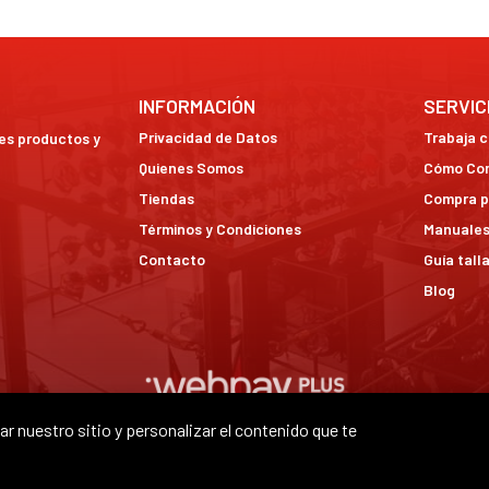
INFORMACIÓN
SERVIC
Privacidad de Datos
Trabaja 
res productos y
Quienes Somos
Cómo Co
Tiendas
Compra p
Términos y Condiciones
Manuales
Contacto
Guía tall
Blog
r nuestro sitio y personalizar el contenido que te
OXS © 2026