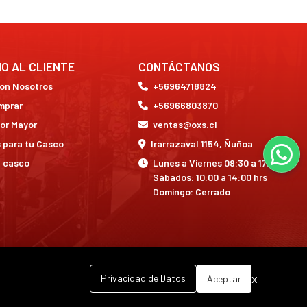
IO AL CLIENTE
CONTÁCTANOS
con Nosotros
+56964718824
mprar
+56966803870
or Mayor
ventas@oxs.cl
 para tu Casco
Irarrazaval 1154, Ñuñoa
a casco
Lunes a Viernes 09:30 a 17:30 hrs
Sábados: 10:00 a 14:00 hrs
Domingo: Cerrado
x
Privacidad de Datos
Aceptar