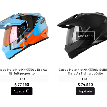
AGOTADO
sco Moto Hro Mx-330dv Dry Az
Casco Moto Hro Mx-330dv Solid
Nj Multipropósito
Mate Az Multipropósito
HRO
HRO
$ 77.990
$ 74.990
Agregar
Agotado