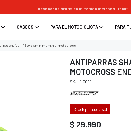
Despachos gratis en la Region metropolitana*
CASCOS
PARA EL MOTOCICLISTA
PARA T
arras shaft sh-16 evo am.n.m am.n sl motocross enduro
ANTIPARRAS SHA
MOTOCROSS EN
s
enduro
ara moto
Top Case para moto
SKU: 115961
ara casco
/ enduro
d para moto
Maletas laterales para moto
tes
 / enduro
Bolsos y Alforjas para moto
 casco
 enduro
Stock por sucursal
nduro
$ 29.990
oss / enduro