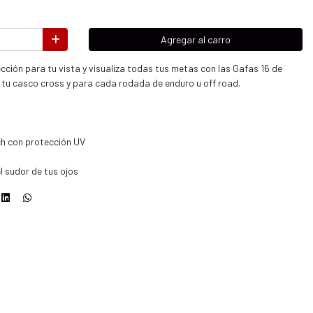
Agregar al carro
ección para tu vista y visualiza todas tus metas con las Gafas 16 de
tu casco cross y para cada rodada de enduro u off road.
ch con protección UV
 sudor de tus ojos