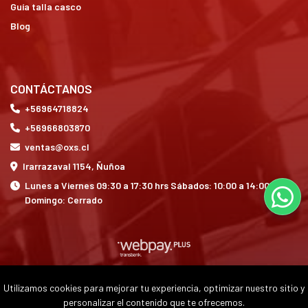
Guía talla casco
Blog
CONTÁCTANOS
+56964718824
+56966803870
ventas@oxs.cl
Irarrazaval 1154, Ñuñoa
Lunes a Viernes 09:30 a 17:30 hrs Sábados: 10:00 a 14:00 hrs
Domingo: Cerrado
Utilizamos cookies para mejorar tu experiencia, optimizar nuestro sitio y
OXS © 2026
personalizar el contenido que te ofrecemos.