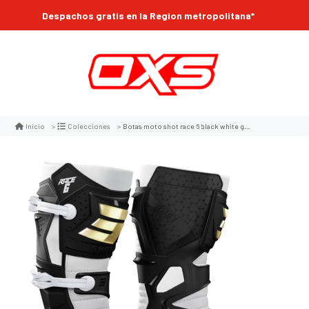
Despachos gratis en la Region metropolitana*
Botas moto shot race 6 black white gold motocross enduro
Inicio
Colecciones