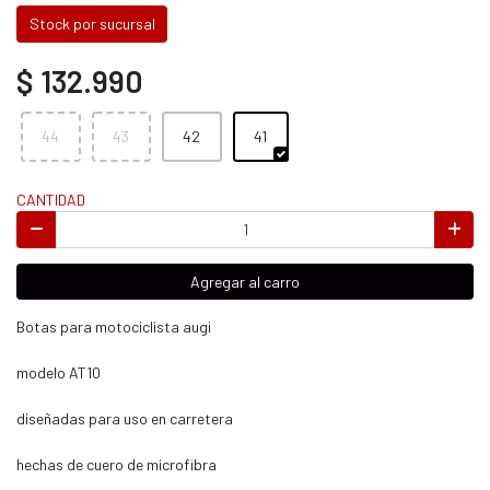
Stock por sucursal
$ 132.990
44
43
42
41
CANTIDAD
Agregar al carro
Botas para motociclista augi
modelo AT10
diseñadas para uso en carretera
hechas de cuero de microfibra