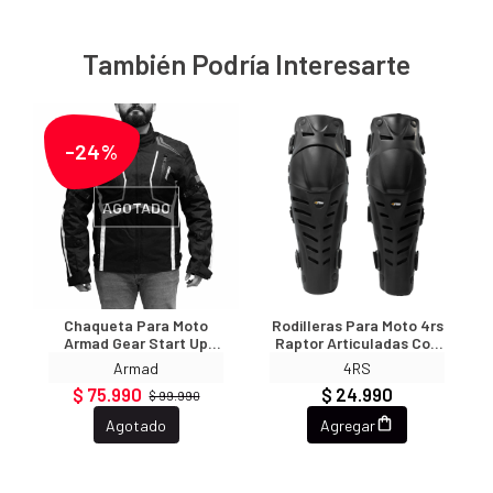
También Podría Interesarte
-24%
AGOTADO
Chaqueta Para Moto
Rodilleras Para Moto 4rs
Armad Gear Start Up
Raptor Articuladas Con
Fluo Maxdura
Broches De Aluminio
Armad
4RS
Impermable
$ 75.990
$ 24.990
$ 99.990
Agotado
Agregar