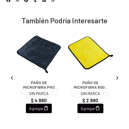
También Podría Interesarte
Moto
PAÑO DE
PAÑO DE
Se
01
MICROFIBRA PRO
MICROFIBRA 600G
BICAPA 38X41CM
40X31CM
T
SIN MARCA
SIN MARCA
$ 4.990
$ 2.990
Agregar
Agregar