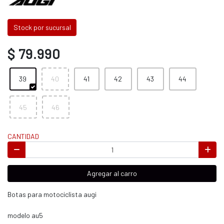
Stock por sucursal
$ 79.990
39
40
41
42
43
44
45
46
CANTIDAD
Agregar al carro
Botas para motociclista augi
modelo au5