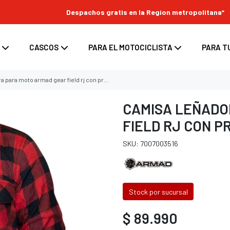
Despachos gratis en la Region metropolitana*
CASCOS
PARA EL MOTOCICLISTA
PARA T
ra moto armad gear field rj con protecciones
CAMISA LEÑADO
FIELD RJ CON P
s
enduro
ara moto
Top Case para moto
SKU: 7007003516
ara casco
/ enduro
d para moto
Maletas laterales para moto
tes
 / enduro
Bolsos y Alforjas para moto
 casco
 enduro
Stock por sucursal
nduro
$ 89.990
oss / enduro