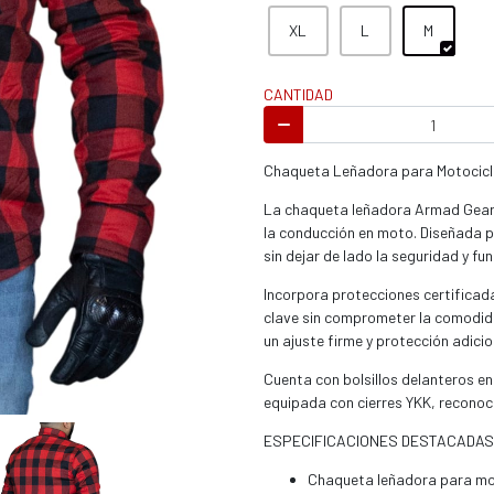
s / enduro
XL
L
M
CANTIDAD
Chaqueta Leñadora para Motocicl
s / enduro / ATV
La chaqueta leñadora Armad Gear F
la conducción en moto. Diseñada p
sin dejar de lado la seguridad y fu
Incorpora protecciones certifica
clave sin comprometer la comodida
un ajuste firme y protección adicio
Cuenta con bolsillos delanteros en
equipada con cierres YKK, reconoci
ESPECIFICACIONES DESTACADAS
Chaqueta leñadora para mot