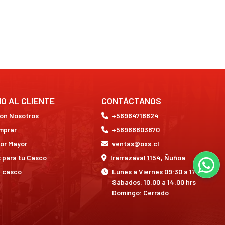
IO AL CLIENTE
CONTÁCTANOS
con Nosotros
+56964718824
mprar
+56966803870
or Mayor
ventas@oxs.cl
 para tu Casco
Irarrazaval 1154, Ñuñoa
a casco
Lunes a Viernes 09:30 a 17:30 hrs
Sábados: 10:00 a 14:00 hrs
Domingo: Cerrado