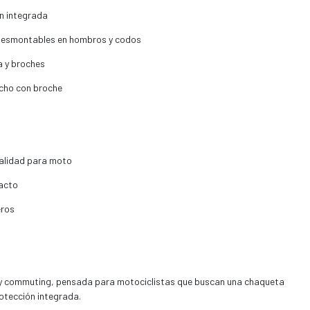
ón integrada
 desmontables en hombros y codos
a y broches
echo con broche
nalidad para moto
acto
eros
y commuting, pensada para motociclistas que buscan una chaqueta
otección integrada.