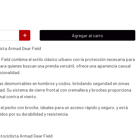
Agregar al carro
ista Armad Gear Field
ield combina el estilo clásico urbano con la protección necesaria para
ara quienes buscan una prenda versátil, ofrece una apariencia casual
ncionalidad.
das desmontables en hombros y codos, brindando seguridad en zonas
d. Su sistema de cierre frontal con cremallera y broches proporciona
nal contra el viento.
 el pecho con broche, ideales para un acceso rápido y seguro, y está
dos por su durabilidad y resistencia.
ociclista Armad Gear Field