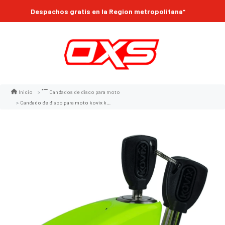
Despachos gratis en la Region metropolitana*
Inicio
Candados de disco para moto
Candado de disco para moto kovix kvz2 amarillo fluor 14mm seguridad