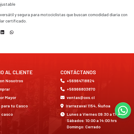
ajustable
 versátil y segura para motociclistas que buscan comodidad diaria con
ar certificado.
IO AL CLIENTE
CONTÁCTANOS
con Nosotros
+56964718824
mprar
+56966803870
or Mayor
ventas@oxs.cl
 para tu Casco
Irarrazaval 1154, Ñuñoa
a casco
Lunes a Viernes 09:30 a 17:30 hrs
Sábados: 10:00 a 14:00 hrs
Domingo: Cerrado