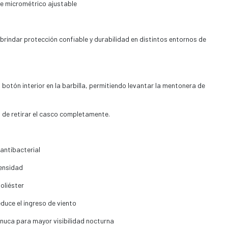
he micrométrico ajustable
rindar protección confiable y durabilidad en distintos entornos de
otón interior en la barbilla, permitiendo levantar la mentonera de
d de retirar el casco completamente.
 antibacterial
ensidad
oliéster
educe el ingreso de viento
a nuca para mayor visibilidad nocturna