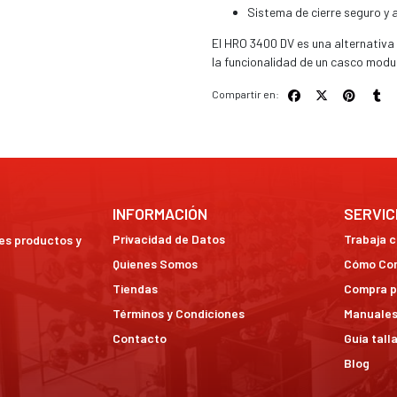
Sistema de cierre seguro y 
El HRO 3400 DV es una alternativa
la funcionalidad de un casco modul
Compartir en:
INFORMACIÓN
SERVIC
Privacidad de Datos
Trabaja 
res productos y
Quienes Somos
Cómo Co
Tiendas
Compra p
Términos y Condiciones
Manuales
Contacto
Guía tall
Blog