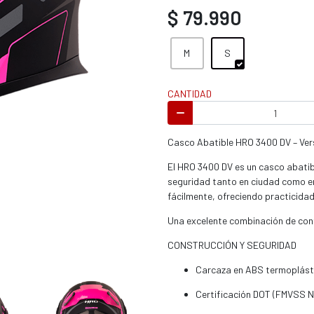
s / enduro
$ 79.990
M
S
CANTIDAD
s / enduro / ATV
Casco Abatible HRO 3400 DV – Vers
El HRO 3400 DV es un casco abati
seguridad tanto en ciudad como en
fácilmente, ofreciendo practicidad
Una excelente combinación de confo
CONSTRUCCIÓN Y SEGURIDAD
Carcaza en ABS termoplásti
Certificación DOT (FMVSS N