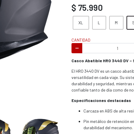
s / enduro
$ 75.990
XL
L
M
CANTIDAD
s / enduro / ATV
Casco Abatible HRO 3440 DV – 
El HRO 3440 DV es un casco abati
versatilidad en cada viaje. Su sis
durabilidad y seguridad, mientras q
confiable tanto de día como de no
Especificaciones destacadas
Carcaza en ABS de alta resis
Pin metálico de retención e
durabilidad del mecanismo.