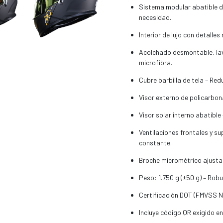
Sistema modular abatible de
necesidad.
Interior de lujo con detalles
Acolchado desmontable, lava
microfibra.
Cubre barbilla de tela – Redu
Visor externo de policarbona
Visor solar interno abatible
Ventilaciones frontales y sup
constante.
Broche micrométrico ajustab
Peso: 1.750 g (±50 g) – Rob
Certificación DOT (FMVSS No
Incluye código QR exigido en