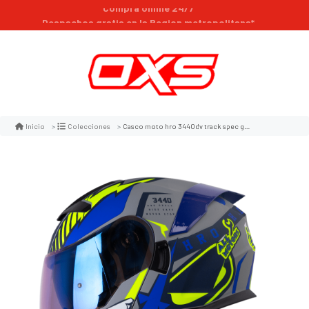
Compra online 24/7
Despachos gratis en la Region metropolitana*
Casco moto hro 3440dv track spec gr am abatible sun visor certificación dot
Inicio
Colecciones