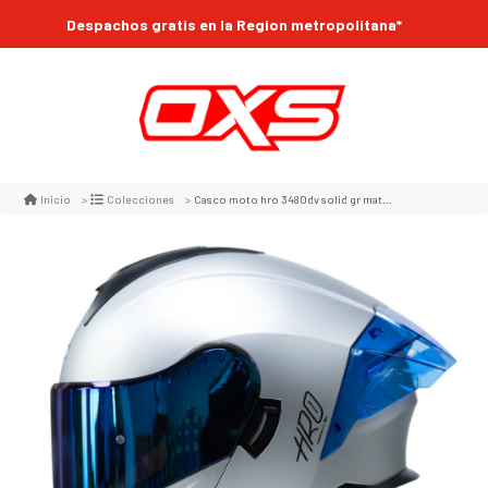
Despachos gratis en la Region metropolitana*
Casco moto hro 3480dv solid gr mate abatible con sun visor dot
Inicio
Colecciones