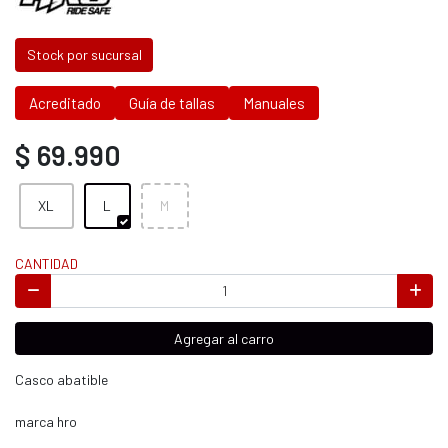
Stock por sucursal
Acreditado
Guía de tallas
Manuales
$ 69.990
XL
L
M
CANTIDAD
Agregar al carro
Casco abatible
marca hro