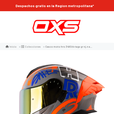
Despachos gratis en la Region metropolitana*
Casco moto hro 3480dv tags gr nj.n abatible con sun visor dot
Inicio
Colecciones