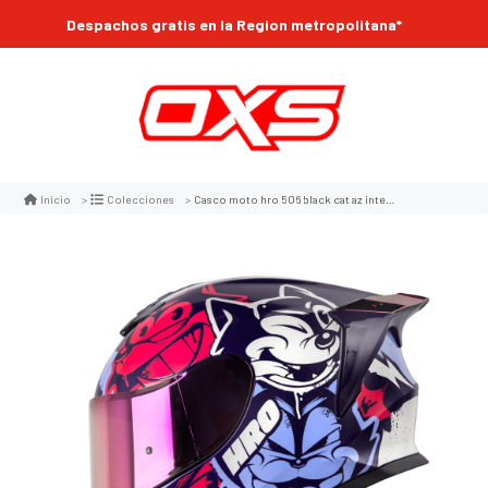
Despachos gratis en la Region metropolitana*
Casco moto hro 506 black cat az integral norma dot
Inicio
Colecciones