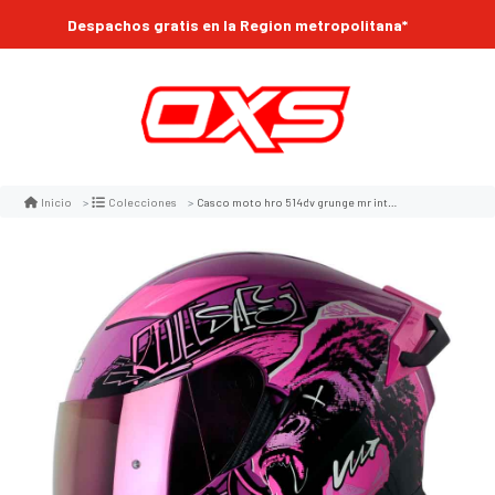
Despachos gratis en la Region metropolitana*
Casco moto hro 514dv grunge mr integral sun visor
Inicio
Colecciones