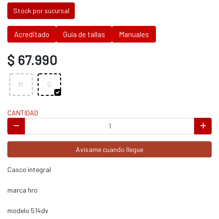
Stock por sucursal
Acreditado
Guía de tallas
Manuales
$ 67.990
M
S
CANTIDAD
Avísame cuando llegue
Casco integral
marca hro
modelo 514dv