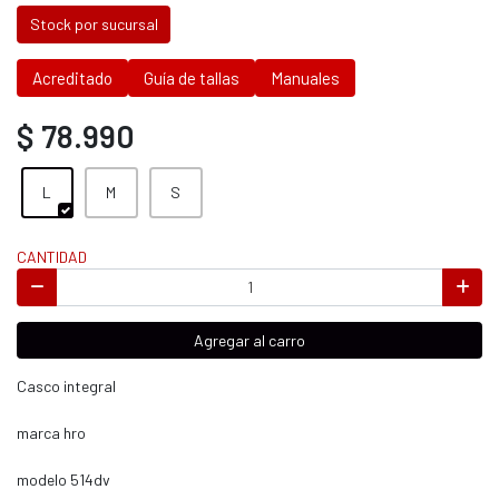
Stock por sucursal
Acreditado
Guía de tallas
Manuales
$ 78.990
L
M
S
CANTIDAD
Agregar al carro
Casco integral
marca hro
modelo 514dv