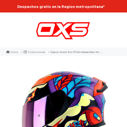
Despachos gratis en la Region metropolitana*
Casco moto hro 514dv hawardian mr nj.n integral
Inicio
Colecciones