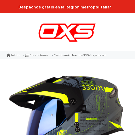
Despachos gratis en la Region metropolitana*
Casco moto hro mx-330dv space race gr.os am.n multiproposito
Inicio
Colecciones