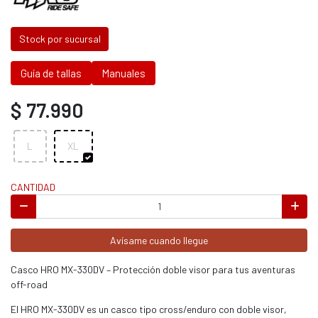
Stock por sucursal
Guía de tallas
Manuales
$ 77.990
L
XL
CANTIDAD
Avísame cuando llegue
Casco HRO MX-330DV – Protección doble visor para tus aventuras
off-road
El HRO MX-330DV es un casco tipo cross/enduro con doble visor,