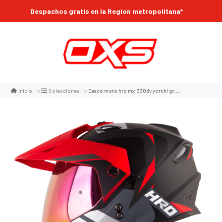
Despachos gratis en la Region metropolitana*
Casco moto hro mx-330dv yorchi gr.os rj multipropósito
Inicio
Colecciones