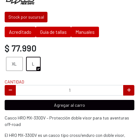
Stock por sucursal
Acreditado
Guía de tallas
Manuales
$ 77.990
XL
L
CANTIDAD
Agregar al carro
Casco HRO MX-330DV – Protección doble visor para tus aventuras
off-road
El HRO MX-330DV es un casco tipo cross/enduro con doble visor,