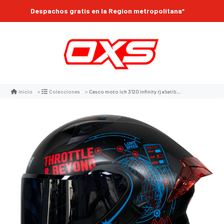
Despachos gratis en la Region metropolitana*
Despachos a todo chile
Casco moto ich 3120 infinity rj abatible con sun visor certificación dot
Inicio
Colecciones