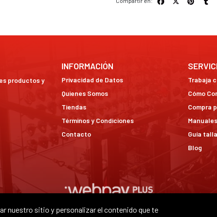
Compartir en:
INFORMACIÓN
SERVIC
Privacidad de Datos
Trabaja 
res productos y
Quienes Somos
Cómo Co
Tiendas
Compra p
Términos y Condiciones
Manuales
Contacto
Guía tall
Blog
r nuestro sitio y personalizar el contenido que te