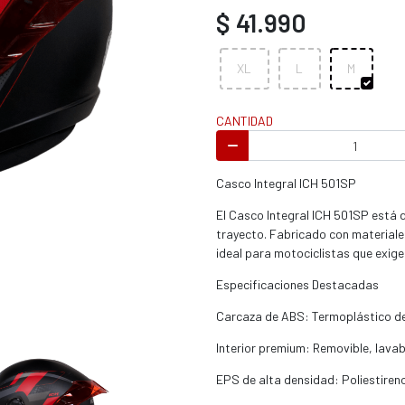
s / enduro
$ 41.990
XL
L
M
CANTIDAD
s / enduro / ATV
Casco Integral ICH 501SP
El Casco Integral ICH 501SP está
trayecto. Fabricado con materiales
ideal para motociclistas que exige
Especificaciones Destacadas
Carcaza de ABS: Termoplástico de 
Interior premium: Removible, lavab
EPS de alta densidad: Poliestiren