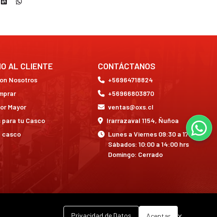
IO AL CLIENTE
CONTÁCTANOS
con Nosotros
+56964718824
mprar
+56966803870
or Mayor
ventas@oxs.cl
 para tu Casco
Irarrazaval 1154, Ñuñoa
a casco
Lunes a Viernes 09:30 a 17:30 hrs
Sábados: 10:00 a 14:00 hrs
Domingo: Cerrado
x
Privacidad de Datos
Aceptar