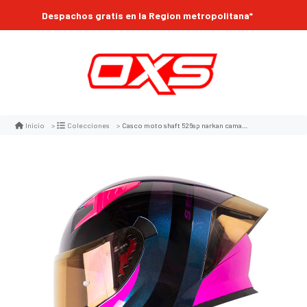
Despachos gratis en la Region metropolitana*
Casco moto shaft 526sp narkan camaleon fc integral
Inicio
Colecciones