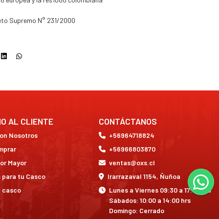
eto Supremo N° 231/2000
IO AL CLIENTE
CONTÁCTANOS
con Nosotros
+56964718824
mprar
+56966803870
or Mayor
ventas@oxs.cl
 para tu Casco
Irarrazaval 1154, Ñuñoa
a casco
Lunes a Viernes 09:30 a 17:30 hrs
Sábados: 10:00 a 14:00 hrs
Domingo: Cerrado