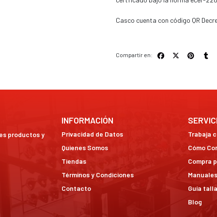
Casco cuenta con código QR Decr
Compartir en:
INFORMACIÓN
SERVIC
Privacidad de Datos
Trabaja 
res productos y
Quienes Somos
Cómo Co
Tiendas
Compra p
Términos y Condiciones
Manuales
Contacto
Guía tall
Blog