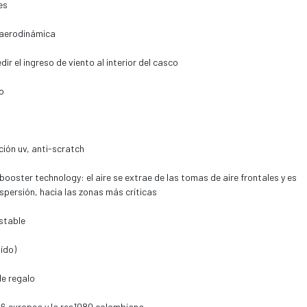
es
 aerodinámica
ir el ingreso de viento al interior del casco
do
ción uv, anti-scratch
booster technology: el aire se extrae de las tomas de aire frontales y es
spersión, hacia las zonas más críticas
stable
uído)
de regalo
06 europea y la res1080 colombiana