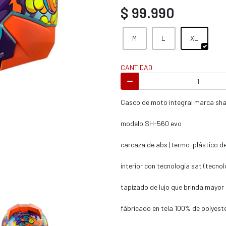
s / enduro
$ 99.990
M
L
XL
CANTIDAD
s / enduro / ATV
Casco de moto integral marca sha
modelo SH-560 evo
carcaza de abs (termo-plástico de 
interior con tecnología sat (tecno
tapizado de lujo que brinda mayor
fábricado en tela 100% de polyest