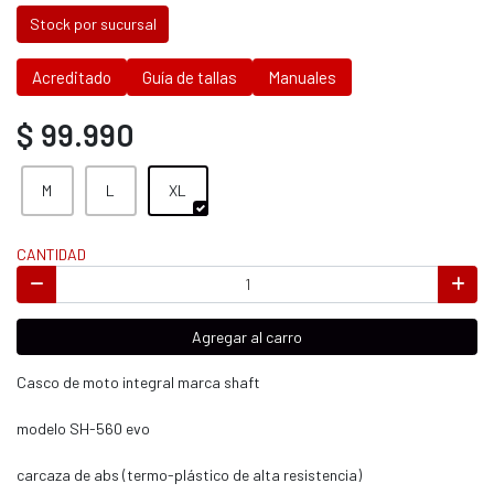
Stock por sucursal
Acreditado
Guía de tallas
Manuales
$ 99.990
M
L
XL
CANTIDAD
Agregar al carro
Casco de moto integral marca shaft
modelo SH-560 evo
carcaza de abs (termo-plástico de alta resistencia)