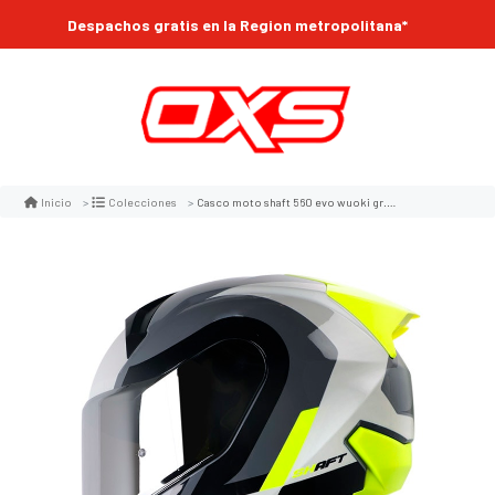
Despachos gratis en la Region metropolitana*
Casco moto shaft 560 evo wuoki gr.os am.n integral
Inicio
Colecciones