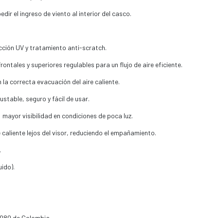
dir el ingreso de viento al interior del casco.
cción UV y tratamiento anti-scratch.
ontales y superiores regulables para un flujo de aire eficiente.
 la correcta evacuación del aire caliente.
stable, seguro y fácil de usar.
 mayor visibilidad en condiciones de poca luz.
 caliente lejos del visor, reduciendo el empañamiento.
.
uido).
1080 de Colombia.