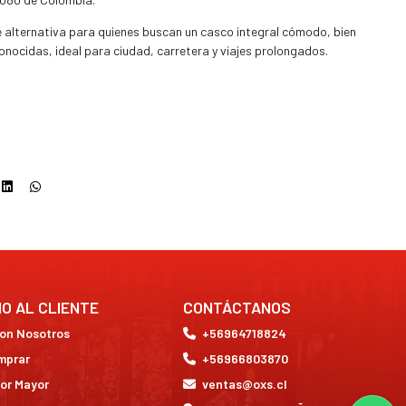
 alternativa para quienes buscan un casco integral cómodo, bien
conocidas, ideal para ciudad, carretera y viajes prolongados.
IO AL CLIENTE
CONTÁCTANOS
con Nosotros
+56964718824
mprar
+56966803870
or Mayor
ventas@oxs.cl