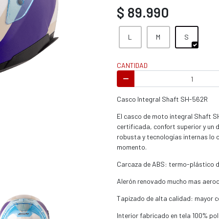
s / enduro
$ 89.990
L
M
S
CANTIDAD
s / enduro / ATV
Casco Integral Shaft SH-562R
El casco de moto integral Shaft 
certificada, confort superior y un 
robusta y tecnologías internas lo 
momento.
Carcaza de ABS: termo-plástico de
Alerón renovado mucho mas aerod
Tapizado de alta calidad: mayor c
Interior fabricado en tela 100% po